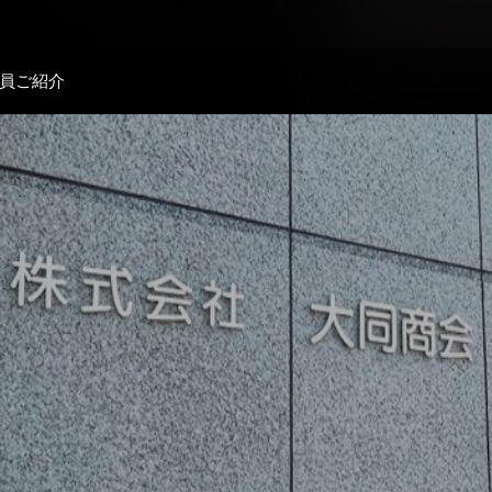
員ご紹介
６年各メーカー様ディーラー様夏期休暇表ができました
キャンペーンやってます！
んの日
６年ゴールデンウィーク各ディーラー様、メーカー様休暇予定表