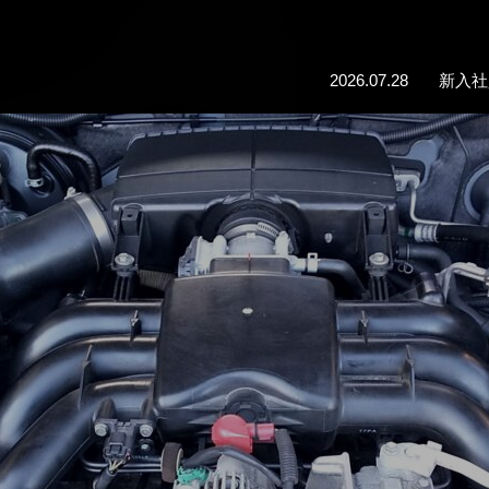
2026.07.28
2026.07.13
2026.06.3
2026.05.7
2026.04.13
新入社
２０２
サマー
松屋さ
２０２