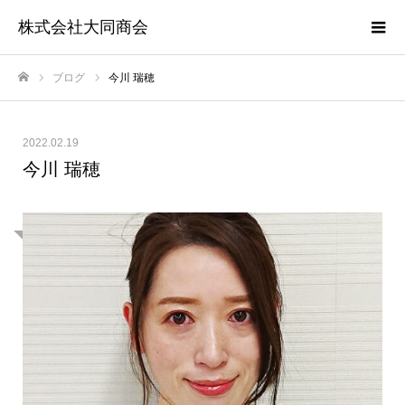
株式会社大同商会
ブログ
今川 瑞穂
ホーム
2022.02.19
今川 瑞穂