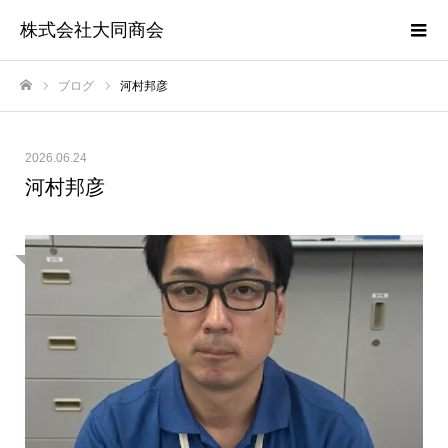
株式会社大同商会
ブログ
河村邦彦
ホーム
2026.06.24
河村邦彦