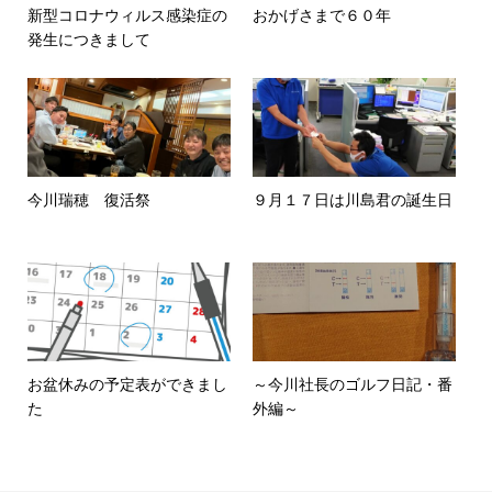
新型コロナウィルス感染症の
おかげさまで６０年
発生につきまして
今川瑞穂 復活祭
９月１７日は川島君の誕生日
お盆休みの予定表ができまし
～今川社長のゴルフ日記・番
た
外編～