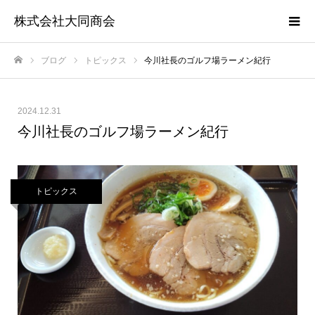
株式会社大同商会
ブログ
トピックス
今川社長のゴルフ場ラーメン紀行
ホーム
2024.12.31
今川社長のゴルフ場ラーメン紀行
トピックス