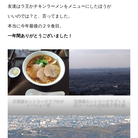
友達はラ王かチキンラーメンをメニューにしたほうが
いいのでは？と、言ってました。
本当に今年最後の２９食目。
一年間ありがとうございました！
日清都カントリークラブのチ
日清都カントリークラブ１３
ャーシュー麺
番ホールから淡路島方面を臨
む