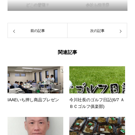
どこの雪国？
会社も銀世界
前の記事
次の記事
関連記事
IAAEいち押し商品プレゼン
今川社長のゴルフ日記(6/7 Ａ
ＢＣゴルフ俱楽部)