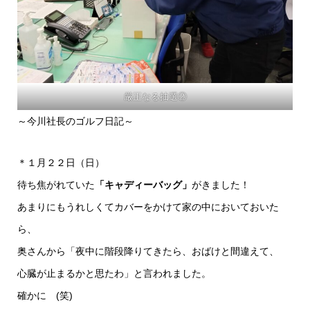
厳正なる抽選②
～今川社長のゴルフ日記～
＊１月２２日（日）
待ち焦がれていた
「キャディーバッグ」
がきました！
あまりにもうれしくてカバーをかけて家の中においておいた
ら、
奥さんから「夜中に階段降りてきたら、おばけと間違えて、
心臓が止まるかと思たわ」と言われました。
確かに (笑)