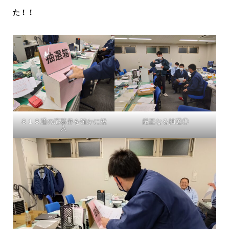
た！！
８１８通の応募券を確かに投
厳正なる抽選①
入