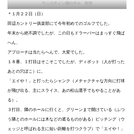
ウェスティン都ホテル 洛空
＊１月２２日（日）
田辺カントリー俱楽部にて今年初めてのゴルフでした。
年末から絶不調でしたが、この日もドラーバーはまっすぐ飛ば
へん、
アプローチは当たらへんで、大変でした。
１８番、１打目はそこそこでしたが、ディボット（人が打った
あとの穴ぼこ）に。
「エイや！」と打ったらシャンク（メチャクチャな方向に打球
が飛び出る、主にスライス、あの松山選手でもやることがあ
る）。
３打目、隣のホールに行くと、グリーンまで開けている（ふつ
う隣とのホールには木などの遮るものがある）ピッチング（ウ
ェッジと呼ばれる主に短い距離を打つクラブ）で「エイや！」