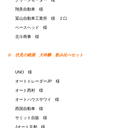
グリーンモーター 様
翔美自動車 様
冨山自動車工業所 様 ２口
ベースヘッド 様
北斗商事 様
☆ 伏見の銘酒 大吟醸 飲み比べセット
UNO 様
オートトレーダーJP 様
オート西村 様
オートハウスサワイ 様
西国自動車 様
サミット自販 様
Jオート京都 様