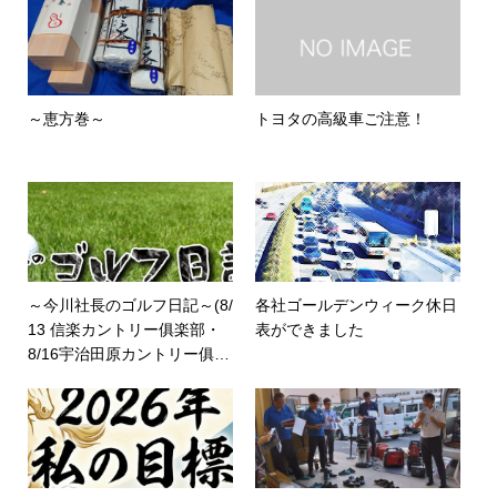
～恵方巻～
トヨタの高級車ご注意！
～今川社長のゴルフ日記～(8/
各社ゴールデンウィーク休日
13 信楽カントリー俱楽部・
表ができました
8/16宇治田原カントリー俱楽
部)