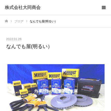
株式会社大同商会
ブログ
なんでも屋(明るい）
ホーム
2022.01.26
なんでも屋(明るい）
外車パーツも豊富に在庫