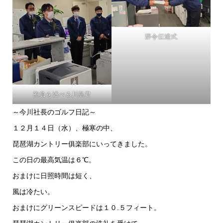
辞令伝達式
抱負を述べる川島君
～今川社長のゴルフ日記～
１２月１４日（水）、極寒の中、
琵琶湖カントリー俱楽部にいってきました。
この日の最高気温は６℃。
おまけに日照時間は短く、
風は冷たい。
おまけにグリーンスピードは１０.５フィート。