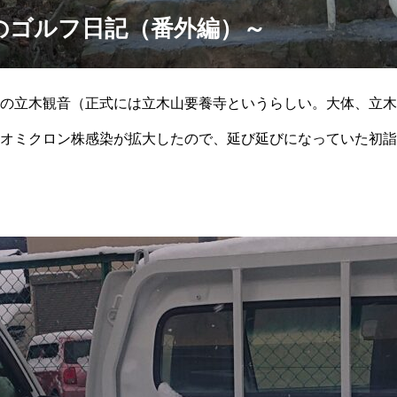
のゴルフ日記（番外編）～
の立木観音（正式には立木山要養寺というらしい。大体、立木
オミクロン株感染が拡大したので、延び延びになっていた初詣
ました。多くの階段、登り切れるかな？と思いましたが、僕が