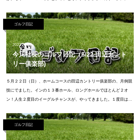
が行われるコースです。でも思うんですが、確かにいいコースです
が、高速往復３時間５０００円をかけ
ゴルフ日記
2022.05.23
今川社長のゴルフ日記（5/22 田辺カント
リー俱楽部)
５月２２日（日）、ホームコースの田辺カントリー俱楽部の、月例競
技にでました。インの１３番ホール、ロングホールでほとんど２オ
ン！人生２度目のイーグルチャンスが、やってきました。１度目は瀬
田ゴルフコースの西コースのアウト１番で２オンして以来、何年ぶり
でしょう。その時は３パットのパー
ゴルフ日記