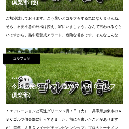
俱楽部 他)
ご無沙汰しております。こう暑いとゴルフもする気になりませんね。
そら、不要不急の外出は控え、家にいましょう。なんて言われるぐら
いですから、熱中症警戒アラート、危険な暑さです。そんなこんな
で、丁度２週間やってません。＊７月２５日（月）有馬カンツリー俱
楽部に友達と行きました。
ゴルフ日記
2022.06.10
今川社長のゴルフ日記(6/7 ＡＢＣゴルフ
俱楽部)
＊エアレーションと高速グリーン６月７日（火）、兵庫県加東市のＡ
ＢＣゴルフ俱楽部に行ってきました。前にも書いたことがあります
が、毎年「ＡＢＣマイナビチャンピオンシップ」プロのトーナメント