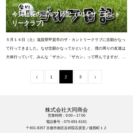
2022.05.19
今川社長のゴルフ日記（5/14 ザ・カント
リークラブ)
５月１４日（土）滋賀県甲賀市のザ・カントリークラブに念願かなっ
て行ってきました。なぜ念願かなってかというと、僕の周りの友達は
大体行っていて、みんな「ザカン」「ザカン」って呼んでますが、さ
てプレーしようとなると、嫌がります。何故かというと、バンカーが
多いからです。聞きますと、７８
1
2
3
株式会社大同商会
営業時間：9:00～17:00
電話番号：075-691-6161
〒601-8357 京都市南区吉祥院石原堂ノ後西町１２