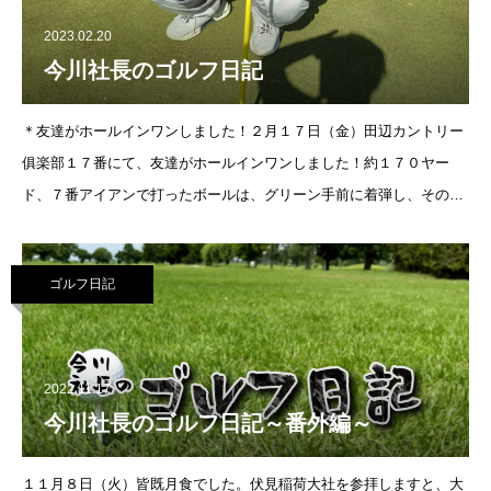
2023.02.20
今川社長のゴルフ日記
＊友達がホールインワンしました！２月１７日（金）田辺カントリー
俱楽部１７番にて、友達がホールインワンしました！約１７０ヤー
ド、７番アイアンで打ったボールは、グリーン手前に着弾し、その後
弧を描くようにカップに近づき、カップイン！おめでとうございま
す！ホールインワンコンペが楽しみで
ゴルフ日記
2022.11.17
今川社長のゴルフ日記～番外編～
１１月８日（火）皆既月食でした。伏見稲荷大社を参拝しますと、大