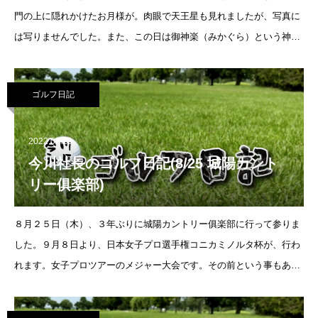
門の上に隠れかけたお月様が。肉眼で天王星も見れましたが、写真に
は写りませんでした。また、この日は御神楽（みかぐら）という神事
が行われていて、すっごい厳かな日でした。伏見稲荷大社鳥居と皆既
月食＊１１
ゴルフ日記
2022.08.29
今川社長のゴルフ日記(8/25 城陽カント
リー俱楽部)
８月２５日（木）、３年ぶりに城陽カントリー俱楽部に行って参りま
した。９月８日より、日本女子プロ選手権コニカミノルタ杯が、行わ
れます。女子プロツアーのメジャー大会です。その前という事もあ
り、グリーンには砂がまかれており、一般来場客が荒らさないよう保
護されておりました。メジャー大会