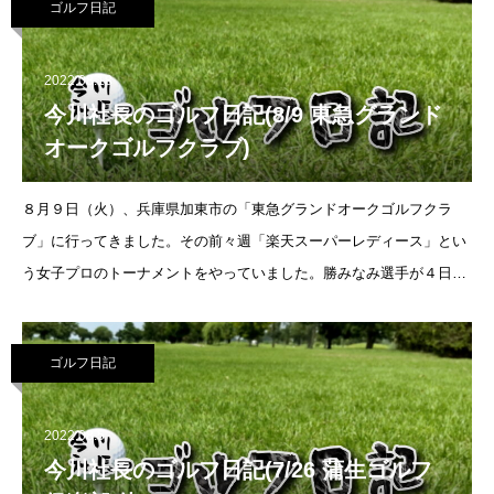
ゴルフ日記
2022.08.18
今川社長のゴルフ日記(8/9 東急グランド
オークゴルフクラブ)
８月９日（火）、兵庫県加東市の「東急グランドオークゴルフクラ
ブ」に行ってきました。その前々週「楽天スーパーレディース」とい
う女子プロのトーナメントをやっていました。勝みなみ選手が４日間
ノーボギーの（※１）ぶっちぎりの記録で優勝した大会です。でも、
TV放送がなく、ネット配
ゴルフ日記
2022.08.5
今川社長のゴルフ日記(7/26 蒲生ゴルフ