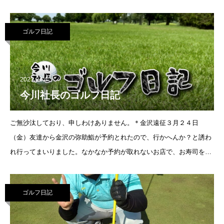
ンセプトに社員、社員の家族あわせて４５名が出席しました。ウェス
ティン都ホテル京都のメインダイ
ゴルフ日記
2023.04.4
今川社長のゴルフ日記
ご無沙汰しており、申しわけありません。＊金沢遠征３月２４日
（金）友達から金沢の弥助鮨が予約とれたので、行かへんか？と誘わ
れ行ってまいりました。なかなか予約が取れないお店で、お寿司を堪
能いたしました。僕たちの前の前に綾瀬はるかが来てたらしく、もう
ちょっとで見れるとこでした
ゴルフ日記