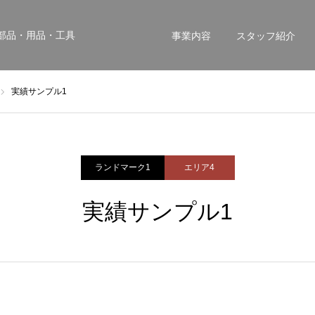
部品・用品・工具
事業内容
スタッフ紹介
実績サンプル1
ランドマーク1
エリア4
実績サンプル1