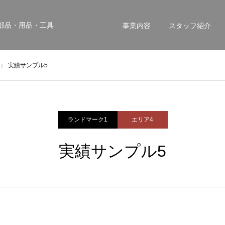
部品・用品・工具
事業内容
スタッフ紹介
実績サンプル5
ランドマーク1
エリア4
実績サンプル5