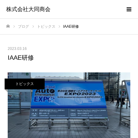
株式会社大同商会
ブログ
トピックス
IAAE研修
ホーム
2023.03.16
IAAE研修
トピックス